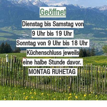
Geöffnet
Dienstag bis Samstag von
9 Uhr bis 19 Uhr
Sonntag von 9 Uhr bis 18 Uhr
Küchenschluss jeweils
eine halbe Stunde davor.
MONTAG RUHETAG