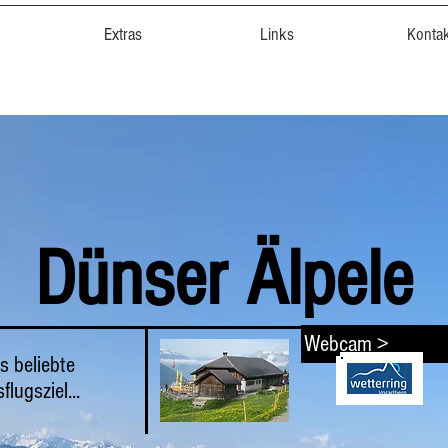
Extras
Links
Konta
Dünser Älpele
Webcam >
s beliebte
flugsziel...