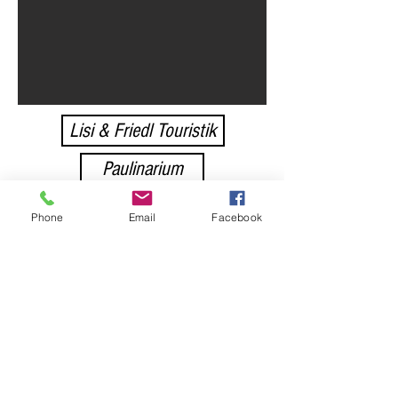
Lisi & Friedl Touristik
Paulinarium
Dreiklang
Phone
Email
Facebook
Sennerei Schnifis
Gerachhaus
Gemeinde Düns
Frastanzer